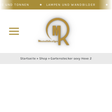
ONNEN
★
LAMPEN UND WANDBILDER
★
WOHNDEK
Zum
Inhalt
springen
Toggle
Navigation
Konfigurator
Startseite
»
Shop
»
Gartenstecker sexy Hexe 2
Shop
Leistung
Galerie