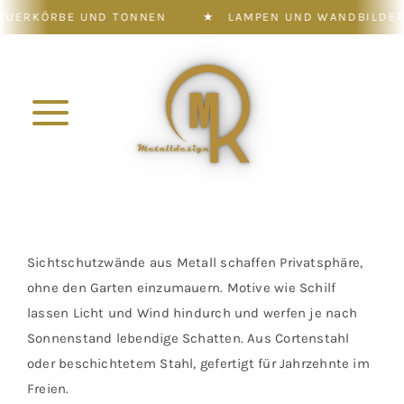
KÖRBE UND TONNEN
★
LAMPEN UND WANDBILDER
Zum
Inhalt
springen
Toggle
Navigation
Konfigurator
Shop
Sichtschutzwände aus Metall schaffen Privatsphäre,
ohne den Garten einzumauern. Motive wie Schilf
Leistung
lassen Licht und Wind hindurch und werfen je nach
Sonnenstand lebendige Schatten. Aus Cortenstahl
oder beschichtetem Stahl, gefertigt für Jahrzehnte im
Galerie
Freien.