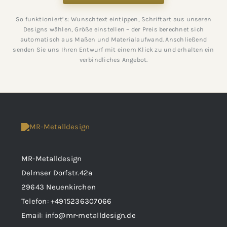
So funktioniert’s: Wunschtext eintippen, Schriftart aus unseren
Designs wählen, Größe einstellen – der Preis berechnet sich
automatisch aus Maßen und Materialaufwand. Anschließend
senden Sie uns Ihren Entwurf mit einem Klick zu und erhalten ein
verbindliches Angebot.
MR-Metalldesign
Delmser Dorfstr.42a
29643 Neuenkirchen
Telefon:
+4915236307066
Email:
info@mr-metalldesign.de