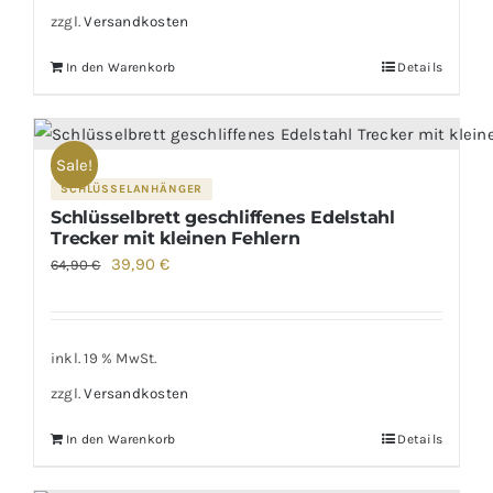
zzgl.
Versandkosten
In den Warenkorb
Details
Sale!
SCHLÜSSELANHÄNGER
Schlüsselbrett geschliffenes Edelstahl
Trecker mit kleinen Fehlern
Ursprünglicher
Aktueller
39,90
€
64,90
€
Preis
Preis
war:
ist:
64,90 €
39,90 €.
inkl. 19 % MwSt.
zzgl.
Versandkosten
In den Warenkorb
Details