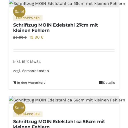
Sale!
SCHNÄPPCHEN
Schriftzug MOIN Edelstahl 27cm mit
kleinen Fehlern
Ursprünglicher
Aktueller
19,90
€
29,90
€
Preis
Preis
war:
ist:
29,90 €
19,90 €.
inkl. 19 % MwSt.
zzgl.
Versandkosten
In den Warenkorb
Details
Sale!
SCHNÄPPCHEN
Schriftzug MOIN Edelstahl ca 56cm mit
kleinen Fehlern