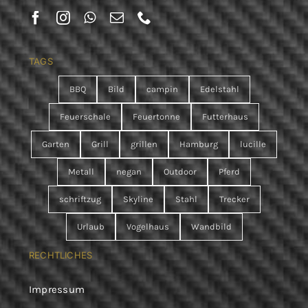
TAGS
BBQ
Bild
campin
Edelstahl
Feuerschale
Feuertonne
Futterhaus
Garten
Grill
grillen
Hamburg
lucille
Metall
negan
Outdoor
Pferd
schriftzug
Skyline
Stahl
Trecker
Urlaub
Vogelhaus
Wandbild
RECHTLICHES
Impressum