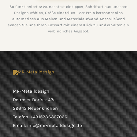
So funktioniert’s: Wunschtext eintippen, Schriftart aus unseren
Designs wählen, Größe einstellen – der Preis berechnet sich
automatisch aus Maßen und Materialaufwand. Anschließend
senden Sie uns Ihren Entwurf mit einem Klick zu und erhalten ein
verbindliches Angebot.
MR-Metalldesign
Delmser Dorfstr.42a
29643 Neuenkirchen
Telefon:
+4915236307066
Email:
info@mr-metalldesign.de