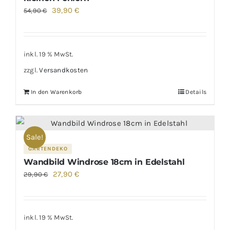
Ursprünglicher
Aktueller
39,90
€
54,90
€
Preis
Preis
war:
ist:
54,90 €
39,90 €.
inkl. 19 % MwSt.
zzgl.
Versandkosten
In den Warenkorb
Details
Sale!
GARTENDEKO
Wandbild Windrose 18cm in Edelstahl
Ursprünglicher
Aktueller
27,90
€
29,90
€
Preis
Preis
war:
ist:
29,90 €
27,90 €.
inkl. 19 % MwSt.