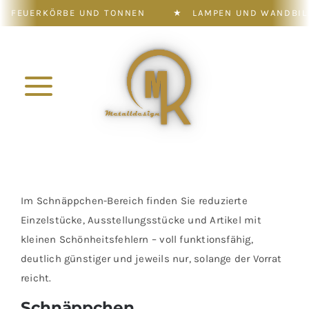
KÖRBE UND TONNEN
★
LAMPEN UND WANDBILDER
Zum
Inhalt
springen
Toggle
Navigation
Konfigurator
Shop
Im Schnäppchen-Bereich finden Sie reduzierte
Einzelstücke, Ausstellungsstücke und Artikel mit
Leistung
kleinen Schönheitsfehlern – voll funktionsfähig,
deutlich günstiger und jeweils nur, solange der Vorrat
reicht.
Galerie
Schnäppchen