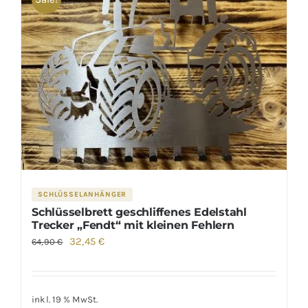
SCHLÜSSELANHÄNGER
Schlüsselbrett geschliffenes Edelstahl
Trecker „Fendt“ mit kleinen Fehlern
Ursprünglicher
Aktueller
32,45
€
64,90
€
Preis
Preis
war:
ist:
64,90 €
32,45 €.
inkl. 19 % MwSt.