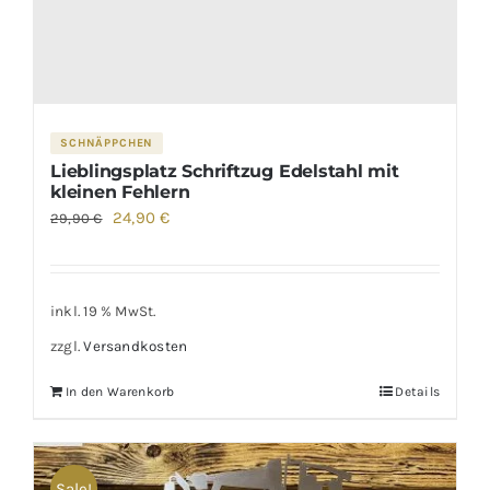
SCHNÄPPCHEN
Lieblingsplatz Schriftzug Edelstahl mit
kleinen Fehlern
Ursprünglicher
Aktueller
24,90
€
29,90
€
Preis
Preis
war:
ist:
29,90 €
24,90 €.
inkl. 19 % MwSt.
zzgl.
Versandkosten
In den Warenkorb
Details
Sale!