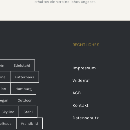
erhalten ein verbindliches Angebot.
RECHTLICHES
pin
Edelstahl
Impressum
nne
Futterhaus
Widerruf
llen
Hamburg
AGB
egan
Outdoor
Kontakt
Skyline
Stahl
Datenschutz
elhaus
Wandbild