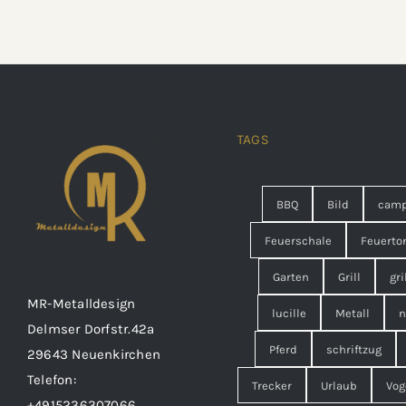
TAGS
BBQ
Bild
cam
Feuerschale
Feuerto
Garten
Grill
gri
MR-Metalldesign
lucille
Metall
n
Delmser Dorfstr.42a
Pferd
schriftzug
29643 Neuenkirchen
Telefon:
Trecker
Urlaub
Vog
+4915236307066