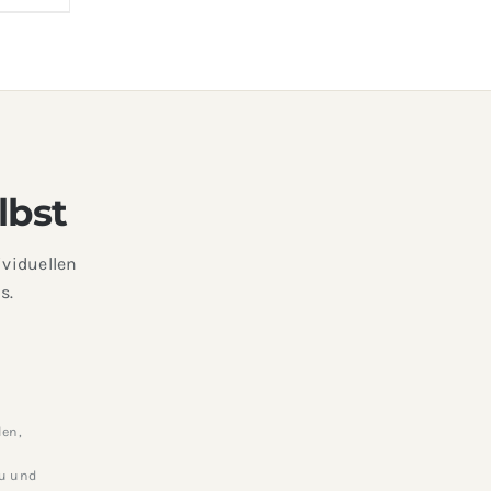
lbst
viduellen
s.
len,
zu und