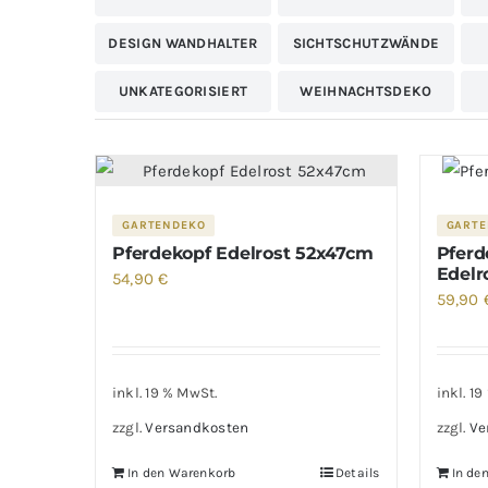
H
Sichtschutzwände
DESIGN WANDHALTER
SICHTSCHUTZWÄNDE
Feuerkörbe und Tonnen
Grill
UNKATEGORISIERT
WEIHNACHTSDEKO
GARTENDEKO
GARTE
Pferdekopf Edelrost 52x47cm
Pferd
Edelr
54,90
€
59,90
inkl. 19 % MwSt.
inkl. 1
zzgl.
Versandkosten
zzgl.
Ve
In den Warenkorb
Details
In de