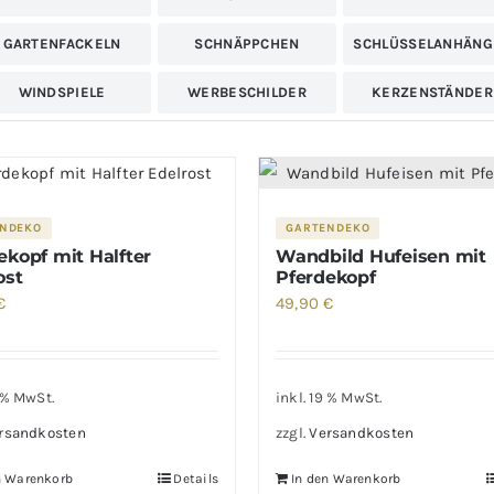
austürschilder
GARTENFACKELN
SCHNÄPPCHEN
SCHLÜSSELANHÄNG
WINDSPIELE
WERBESCHILDER
KERZENSTÄNDER
NDEKO
GARTENDEKO
ekopf mit Halfter
Wandbild Hufeisen mit
ost
Pferdekopf
€
49,90
€
9 % MwSt.
inkl. 19 % MwSt.
rsandkosten
zzgl.
Versandkosten
n Warenkorb
Details
In den Warenkorb