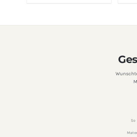
Ges
Wunschte
M
So 
Mater