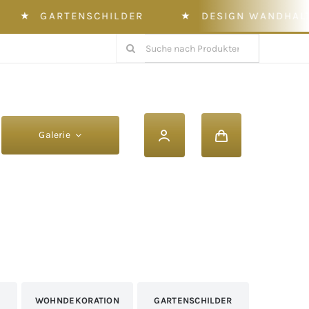
GARTENSCHILDER
★
DESIGN WANDHALTER
Suche
nach:
Galerie
Spalte
Spalte
KONTAKT ZU UNS
SAISONAL & AKTIONEN
Zum Kontaktformular
Weihnachtsdeko
Werbeschilder
Schnäppchen
WOHNDEKORATION
GARTENSCHILDER
Gutschein