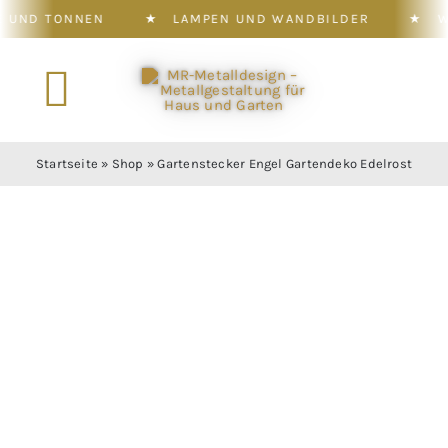
NNEN
★
LAMPEN UND WANDBILDER
★
WOHNDEKO
Zum
Inhalt
Toggle
springen
Navigation
Konfigurator
Startseite
»
Shop
»
Gartenstecker Engel Gartendeko Edelrost
Shop
Leistung
Galerie