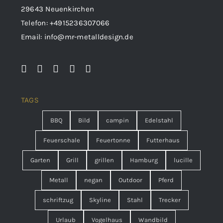
29643 Neuenkirchen
Telefon:
+4915236307066
Email:
info@mr-metalldesign.de
TAGS
BBQ
Bild
campin
Edelstahl
Feuerschale
Feuertonne
Futterhaus
Garten
Grill
grillen
Hamburg
lucille
Metall
negan
Outdoor
Pferd
schriftzug
Skyline
Stahl
Trecker
Urlaub
Vogelhaus
Wandbild