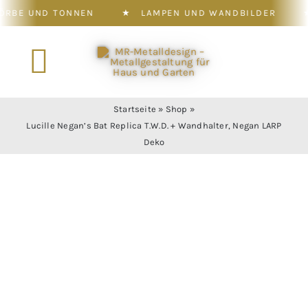
 TONNEN
★
LAMPEN UND WANDBILDER
★
WOHND
Zum
Inhalt
Toggle
springen
Navigation
Startseite
»
Shop
»
Konfigurator
Lucille Negan’s Bat Replica T.W.D. + Wandhalter, Negan LARP
Deko
Shop
Leistung
Galerie