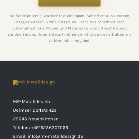
So funktioniert’s: Wunschtext eintippen, Schriftart aus unseren
Designs wählen, Größe einstellen – der Preis berechnet sich
automatisch aus Maßen und Materialaufwand. Anschließend
senden Sie uns Ihren Entwurf mit einem Klick zu und erhalten ein
verbindliches Angebot.
MR-Metalldesign
Delmser Dorfstr.42a
29643 Neuenkirchen
Telefon:
+4915236307066
Email:
info@mr-metalldesign.de