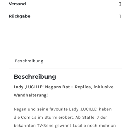
Versand
Replica
T.W.D.
Rückgabe
+
Wandhalter,
Negan
LARP
Deko
Beschreibung
Menge
Beschreibung
Lady ‚LUCILLE‘ Negans Bat – Replica, inklusive
Wandhalterung!
Negan und seine favourite Lady ‚LUCILLE‘ haben
die Comics im Sturm erobert. Ab Staffel 7 der
bekannten TV-Serie gewinnt Lucille noch mehr an