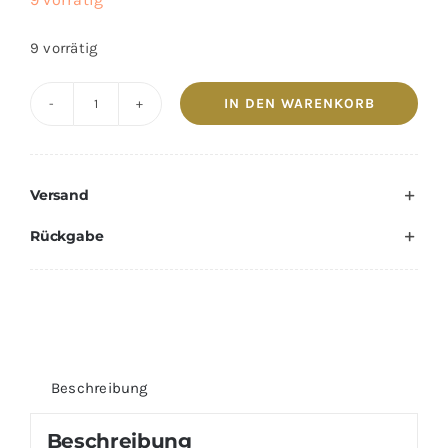
9 vorrätig
IN DEN WARENKORB
Harley
Quinn
-
Versand
Good
Night
Rückgabe
Baseballschläger
Designer
Wandhalter
Menge
Beschreibung
Beschreibung