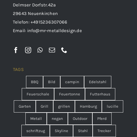
Delmser Dorfstr.42a
29643 Neuenkirchen
Telefon:
+4915236307066
Email:
info@mr-metalldesign.de
TAGS
BBQ
Bild
campin
Edelstahl
Feuerschale
Feuertonne
Futterhaus
Garten
Grill
grillen
Hamburg
lucille
Metall
negan
Outdoor
Pferd
schriftzug
Skyline
Stahl
Trecker