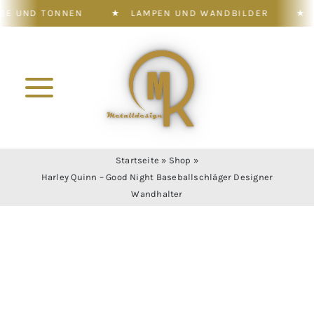
TONNEN
★
LAMPEN UND WANDBILDER
★
WOHNDE
Zum
Inhalt
springen
Toggle
Navigation
Konfigurator
Startseite
»
Shop
»
Harley Quinn – Good Night Baseballschläger Designer
Shop
Wandhalter
Leistung
Galerie