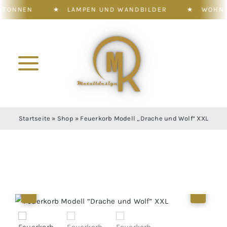
★
LAMPEN UND WANDBILDER
★
WOHNDEKORATI
Zum
Inhalt
springen
Toggle
Navigation
Konfigurator
Startseite
»
Shop
»
Feuerkorb Modell „Drache und Wolf“ XXL
Shop
Leistung
Galerie